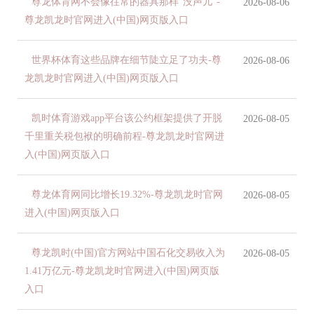
尊龙体育网不会像往常的器具那样“没声儿”-
2026-08-06
尊龙凯龙时官网进入(中国)网页版入口
世界杯体育这些品牌在细节陡立足了功夫-尊
2026-08-06
龙凯龙时官网进入(中国)网页版入口
凯时体育游戏app平台该公约框架提供了开脱
2026-08-05
千里重关税包袱的明确前程-尊龙凯龙时官网进
入(中国)网页版入口
尊龙体育网同比增长19.32%-尊龙凯龙时官网
2026-08-05
进入(中国)网页版入口
尊龙凯时(中国)官方网站中国石化交易收入为
2026-08-05
1.41万亿元-尊龙凯龙时官网进入(中国)网页版
入口