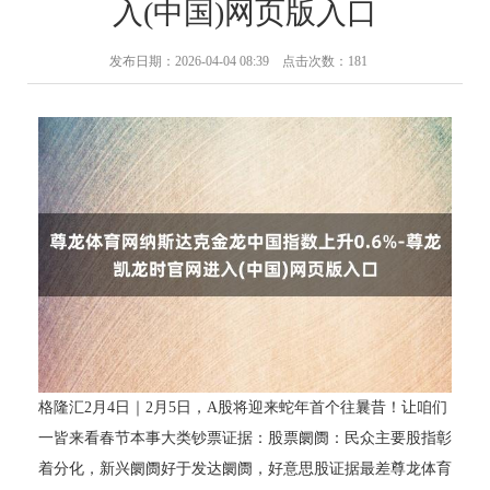
入(中国)网页版入口
发布日期：2026-04-04 08:39 点击次数：181
格隆汇2月4日｜2月5日，A股将迎来蛇年首个往曩昔！让咱们
一皆来看春节本事大类钞票证据：股票阛阓：民众主要股指彰
着分化，新兴阛阓好于发达阛阓，好意思股证据最差尊龙体育