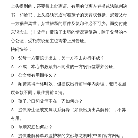
上头提到的，还要带上仳离证、有用的仳离左券书或法院判决
书、和洽书，上头必须贯通写着孩子的抚育权包摄。淌若父母
一方祸害离世，弃世解释的原件及复印件必不可少。而交付他
东说念主（非父母）带孩子出境的情况更复杂，除了父母的本
心公证，受托东说念主也需带上身份证。
快问快答：
Q：父母一方带孩子出去，另一方不去办行不成？
A：不成，本心书必须由不同业的一方躬行签署并公证。
Q：公文凭有用期多久？
A：频繁莫得严格时效，但提议出行前半年内办理，缠绵地国
度条款不同，最佳提前查清。
Q：孩子户口和父母不在一齐如何办？
A：提供降生证或支属联系解释（如派出所出具解释），不异
有用。
Q：单亲家庭如何办？
A：提供能解释单独监护权的文献尊龙凯时(中国)官方网站，