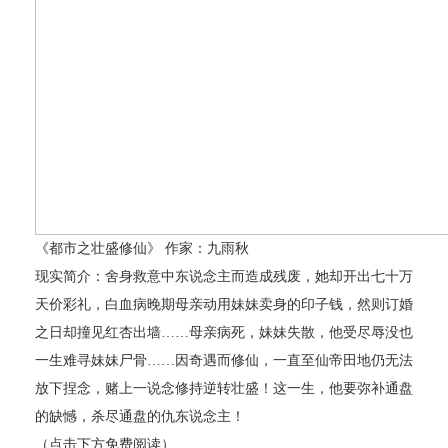
《都市之壮盛修仙》 作家：九雨秋
现实简介：舍身救意中东说念主而造成残废，她却开出七十万
天价彩礼，白血病晚期母亲动用妹妹卖身的印子钱，然则订婚
之日却撞见红杏出墙……母亲病死，妹妹失散，他受尽辱没也
一生难寻妹妹尸骨……因奇遇而修仙，一直至仙帝田地仍无法
放下捏念，赌上一说念修持逆转壮盛！这一生，他要弥补通盘
的缺憾，杀尽通盘的仇东说念主！
（点击下方免费阅读）