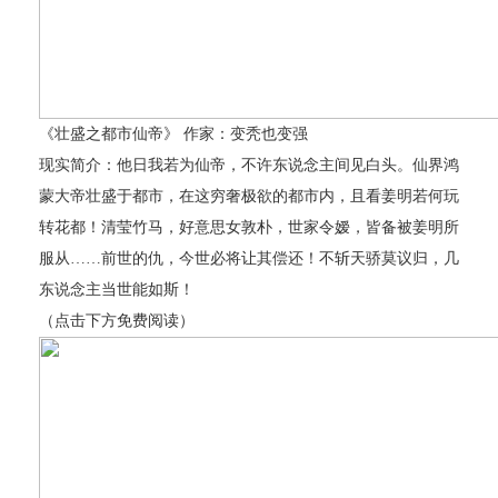
《壮盛之都市仙帝》 作家：变秃也变强
现实简介：他日我若为仙帝，不许东说念主间见白头。仙界鸿
蒙大帝壮盛于都市，在这穷奢极欲的都市内，且看姜明若何玩
转花都！清莹竹马，好意思女敦朴，世家令嫒，皆备被姜明所
服从……前世的仇，今世必将让其偿还！不斩天骄莫议归，几
东说念主当世能如斯！
（点击下方免费阅读）