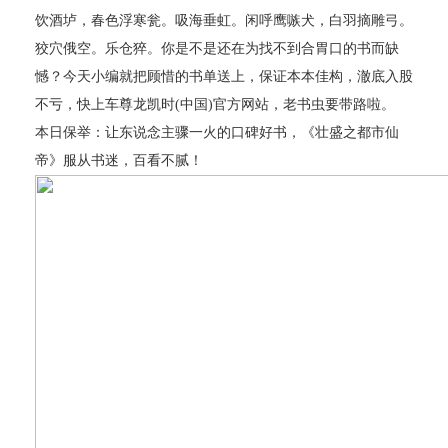
饮酒垆，春色浮寒瓮。吸海垂虹。闲呼鹰嗾犬，白羽摘雕弓。
狡穴俄空。乐仓猝。你是不是还在为找不到合胃口的书而缺
憾？今天小编就把顾惜的书单送上，保证本本佳构，澈底入股
不亏，快上车尊龙凯时(中国)官方网站，老书虫要带路啦。
本日保举：让东说念主骤一火的口碑好书，《壮盛之都市仙
帝》服从书迷，百看不腻！