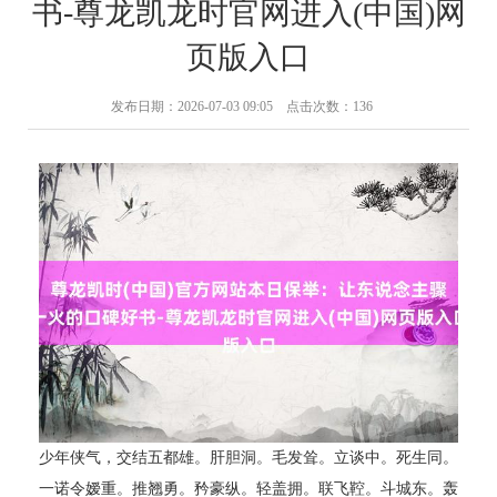
书-尊龙凯龙时官网进入(中国)网
页版入口
发布日期：2026-07-03 09:05 点击次数：136
少年侠气，交结五都雄。肝胆洞。毛发耸。立谈中。死生同。
一诺令嫒重。推翘勇。矜豪纵。轻盖拥。联飞鞚。斗城东。轰